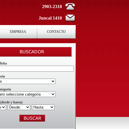
2903-2318
Juncal 1410
EMPRESA
CONTACTO
ficha
oría
tegoría
 (desde y hasta)